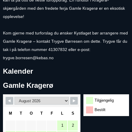
kan ta på oss de fleste turoppdrag. En rundtur i Kragerø-
skjærgården med den fredete ferja Gamle Kragerø er en eksotisk
opplevelse!
Kom gjerne med turforslag du ønsker Kystlaget bør arrangere med
Gamle Kragerø – kontakt Trygve Børresen om dette. Trygve får du
tak i på telefon nummer 41307832 eller e-post:
trygve.borresen@kebas.no
Kalender
Gamle Kragerø
Tilgjengelig
Bestilt
M
T
O
T
F
L
S
1
2